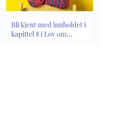
Bli kjent med innholdet i
kapittel 8 i Lov om
barnehager
Empati er en del av vår
sosiale kompetanse