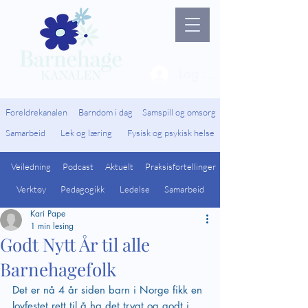
Lag ny bruker / Logg 
Foreldrekanalen
Barndom i dag
Samspill og omsorg
Samarbeid
Lek og læring
Fysisk og psykisk helse
Veiledning
Podcast
Aktuelt
Praksisfortellinger
Verktøy
Pedagogikk
Ledelse
Samarbeid
Kari Pape
1 min lesing
Godt Nytt År til alle
Barnehagefolk
Det er nå 4 år siden barn i Norge fikk en 
lovfestet rett til å ha det trygt og godt i 