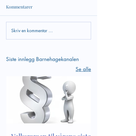
Kommentarer
Skriv en kommentar …
Verktøy i arbeidet med
Bli kjent med inn
psykososialt
kapittel 8 i Lov 
barnehagemiljø
barnehager
Siste innlegg Barnehagekanalen
Se alle