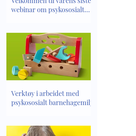
Velkommen til vårens siste
webinar om psykososialt
barnehagemiljø
Verktøy i arbeidet med
psykososialt barnehagemiljø