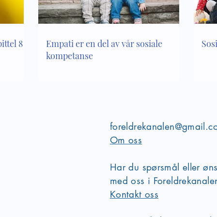
ttel 8 i
Empati er en del av vår sosiale
Sos
kompetanse
foreldrekanalen@gmail.c
Om oss
Har du spørsmål eller øn
med oss i Foreldrekanal
Kontakt oss