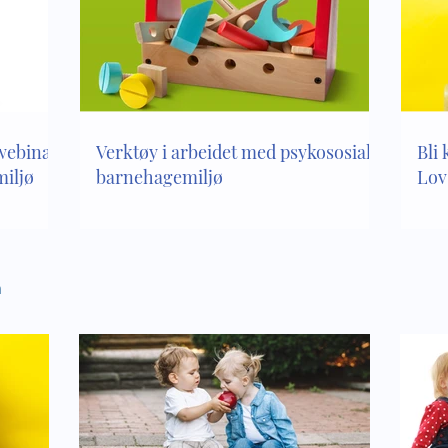
 i arbeidet med
Bli kjent med innholdet
sialt barnehagemiljø
kapittel 8 i Lov om
barnehager
 webinar
Verktøy i arbeidet med psykososialt
Bli 
iljø
barnehagemiljø
Lov
n