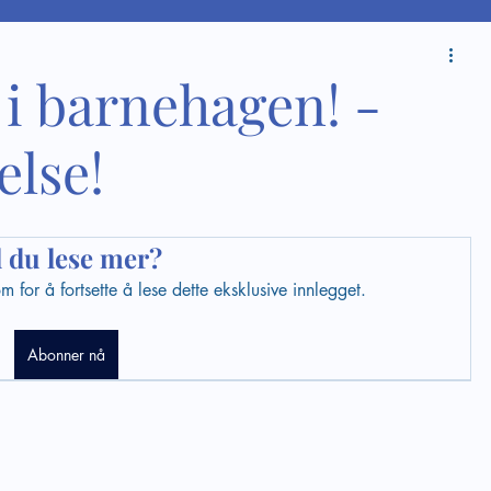
i barnehagen! -
lse!
l du lese mer?
for å fortsette å lese dette eksklusive innlegget.
Abonner nå