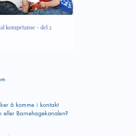
ial kompetanse - del 2
om
sker å komme i kontakt
en eller Barnehagekanalen?