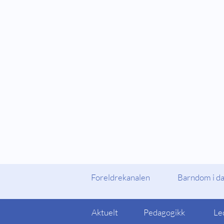
Fylker og Kommuner
Foreldrekanalen
Foreldrekanalen
Barndom i d
Aktuelt
Pedagogikk
Le