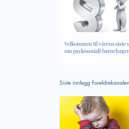
Velkommen til vårens siste
Verktøy
webinar om psykososialt
psykoso
barnehagemiljø
Velkommen til vårens siste
om psykososialt barnehagem
Siste innlegg Foreldrekanale