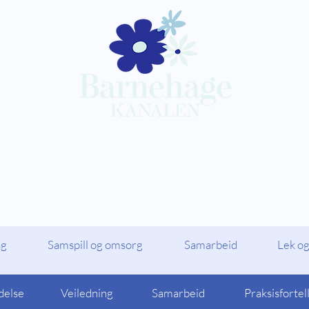
Kompetansepakker
Barnehagekana
ag
Samspill og omsorg
Samarbeid
Lek og
delse
Veiledning
Samarbeid
Praksisfortel