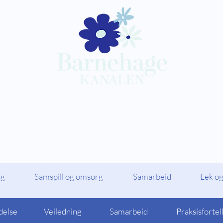
Kompetansepakker
Barnehagekana
ag
Samspill og omsorg
Samarbeid
Lek og
delse
Veiledning
Samarbeid
Praksisfortel