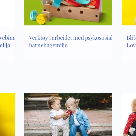
inkludering - hvilke
Empati er en del av vår
har vi om leken i vår
kompetanse
age
 webinar
Verktøy i arbeidet med psykososialt
Bli 
iljø
barnehagemiljø
Lov
n