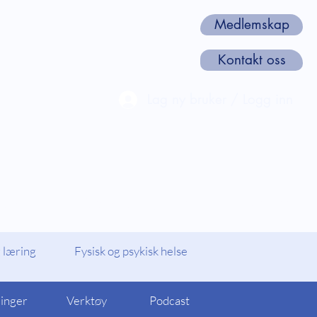
Medlemskap
Kontakt oss
Lag ny bruker / Logg inn
len
Webinarer og Kurs
Om oss
 læring
Fysisk og psykisk helse
linger
Verktøy
Podcast