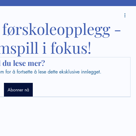
 førskoleopplegg -
spill i fokus!
l du lese mer?
for å fortsette å lese dette eksklusive innlegget.
Abonner nå