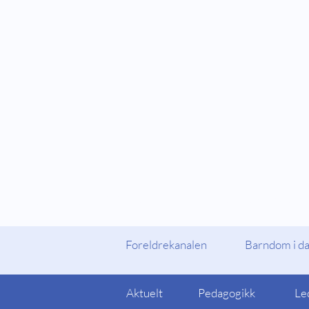
Fylker og Kommuner
Foreldrekanalen
Foreldrekanalen
Barndom i d
Aktuelt
Pedagogikk
Le