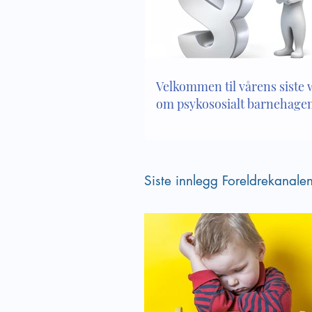
Bli kjent med innholdet i
Lek og 
kapittel 8 i Lov om
tanker 
barnehager
barneh
Velkommen til vårens siste
om psykososialt barnehagem
Siste innlegg Foreldrekanale