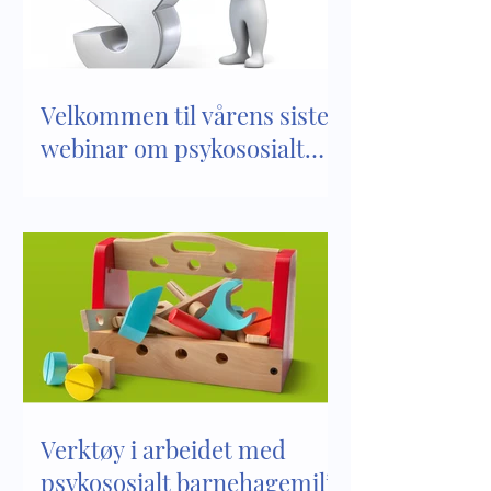
barnehagemiljø
barnehager
Velkommen til vårens siste
webinar om psykososialt
barnehagemiljø
Verktøy i arbeidet med
psykososialt barnehagemiljø