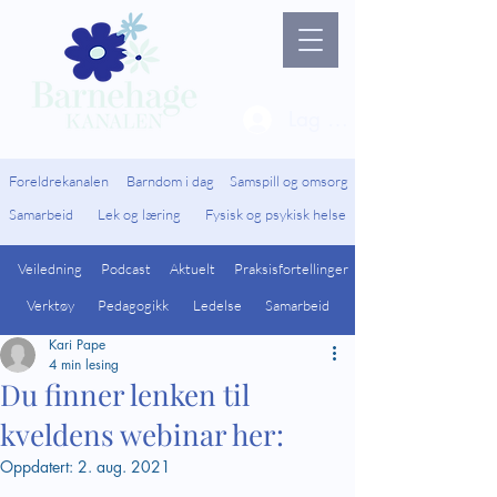
Lag ny bruker / Logg 
Foreldrekanalen
Barndom i dag
Samspill og omsorg
Samarbeid
Lek og læring
Fysisk og psykisk helse
Veiledning
Podcast
Aktuelt
Praksisfortellinger
Verktøy
Pedagogikk
Ledelse
Samarbeid
Kari Pape
4 min lesing
Du finner lenken til
kveldens webinar her:
Oppdatert:
2. aug. 2021