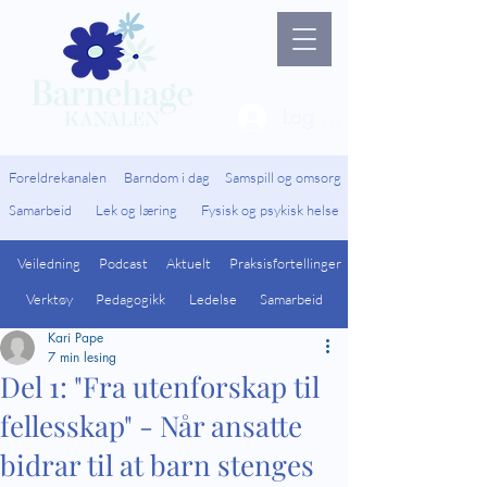
Lag ny bruker / Logg 
Foreldrekanalen
Barndom i dag
Samspill og omsorg
Samarbeid
Lek og læring
Fysisk og psykisk helse
Veiledning
Podcast
Aktuelt
Praksisfortellinger
Verktøy
Pedagogikk
Ledelse
Samarbeid
Kari Pape
7 min lesing
Del 1: "Fra utenforskap til
fellesskap" - Når ansatte
bidrar til at barn stenges