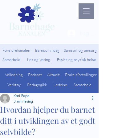
Lag ny bruker / Logg 
Foreldrekanalen
Barndom i dag
Samspill og omsorg
Samarbeid
Lek og læring
Fysisk og psykisk helse
Veiledning
Podcast
Aktuelt
Praksisfortellinger
Verktøy
Pedagogikk
Ledelse
Samarbeid
Kari Pape
3 min lesing
Hvordan hjelper du barnet
ditt i utviklingen av et godt
selvbilde?