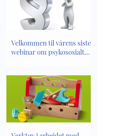
sosiale kompetanse
Velkommen til vårens siste
webinar om psykososialt
barnehagemiljø
Verktøy i arbeidet med