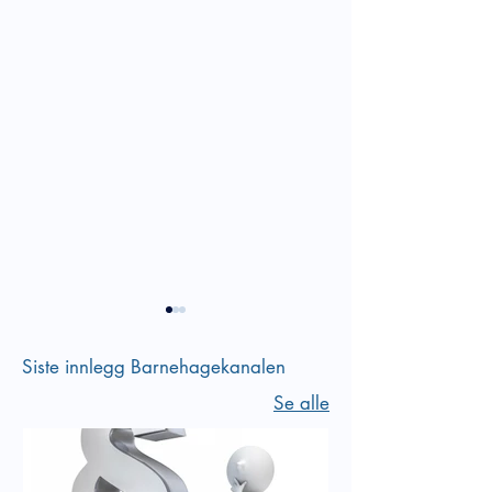
Siste innlegg Barnehagekanalen
Se alle
Sosial kompetans
Empati er en del av vår