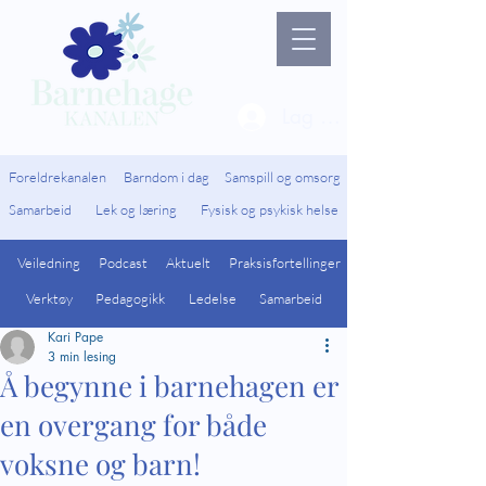
Lag ny bruker / Logg 
Foreldrekanalen
Barndom i dag
Samspill og omsorg
Samarbeid
Lek og læring
Fysisk og psykisk helse
Veiledning
Podcast
Aktuelt
Praksisfortellinger
Verktøy
Pedagogikk
Ledelse
Samarbeid
Kari Pape
3 min lesing
Å begynne i barnehagen er
en overgang for både
voksne og barn!