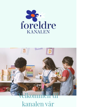
Medlemskap
Lag ny bruker / Logg inn
Velkommen til
kanalen vår