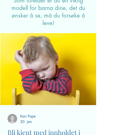
måte.
Som forelder er du en viktig
modell for barna dine, det du
ønsker å se, må du forsøke å
leve!
Kari Pape