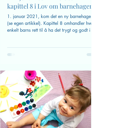
20. jan.
Bli kjent med innholdet i
kapittel 8 i Lov om barnehager
1. januar 2021, kom det en ny barnehagelov
(se egen artikkel). Kapittel 8 omhandler hvert
enkelt barns rett til å ha det trygt og godt i sin
barnehage. Nå viser det seg at mange
foreldre ikke kjenner til innholdet i den nye
lovens kapittel 8. Her kan du bli litt bedre
kjent med barnets rettigheter! Barnehageloven
01.01.21. - kapittel 8 – psykososialt
barnehagemiljø. § 41.Nulltoleranse og
forebyggende arbeid Barnehagen skal ikke
godta krenkelser som for eksempel
utestenging, m