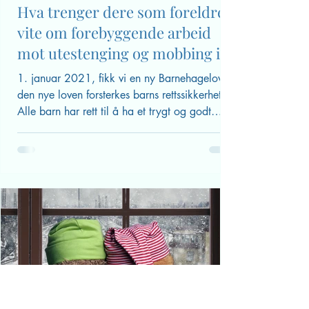
Kari Pape
16. mai 2021
Hva trenger dere som foreldre å
vite om forebyggende arbeid
mot utestenging og mobbing i
barnehagen?
1. januar 2021, fikk vi en ny Barnehagelov. I
den nye loven forsterkes barns rettssikkerhet.
Alle barn har rett til å ha et trygt og godt
psykososialt barnehagemiljø - heter det i den
nye loven. Og det skal alle dere foreldre være
veldig glad for!